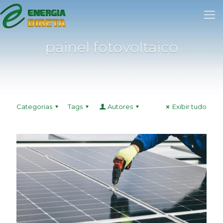
painel fotovoltaico
Categorias
Tags
Autores
Exibir tudo