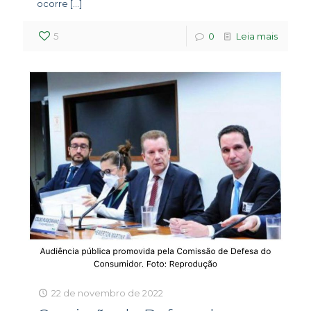
ocorre
[…]
5
0
Leia mais
22 de novembro de 2022